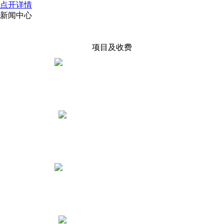
点开详情
新闻中心
项目及收费
执照税务账户
0——300元起
劳务派遣许可
2000元起
人力资源服务许可
4000元起