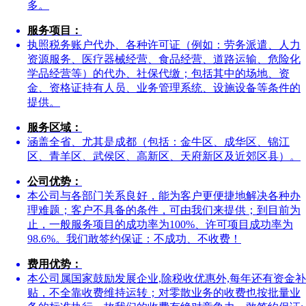
多。
服务项目：
执照税务账户代办、各种许可证（例如：劳务派遣、人力
资源服务、医疗器械经营、食品经营、道路运输、危险化
学品经营等）的代办、社保代缴；包括其中的场地、资
金、资格证持有人员、业务管理系统、设施设备等条件的
提供。
服务区域：
涵盖全省、尤其是成都（包括：金牛区、成华区、锦江
区、青羊区、武侯区、高新区、天府新区及近郊区县）。
公司优势：
本公司与各部门关系良好，能为客户更便捷地解决各种办
理难题；客户不具备的条件，可由我们来提供；到目前为
止，一般服务项目的成功率为100%、许可项目成功率为
98.6%。我们敢签约保证：不成功、不收费！
费用优势：
本公司属国家鼓励发展企业,除税收优惠外,每年还有资金补
贴，不全靠收费维持运转；对零散业务的收费也按批量业