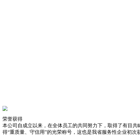
荣誉获得
本公司自成立以来，在全体员工的共同努力下，取得了有目共睹
得“重质量、守信用”的光荣称号，这也是我省服务性企业初次